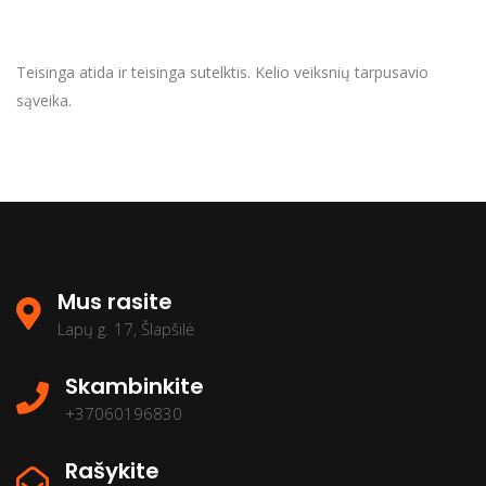
Teisinga atida ir teisinga sutelktis. Kelio veiksnių tarpusavio
sąveika.
Mus rasite
Lapų g. 17, Šlapšilė
Skambinkite
+37060196830
Rašykite