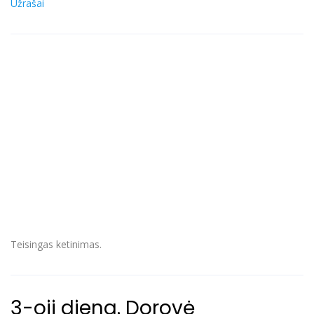
Užrašai
Teisingas ketinimas.
3-oji diena. Dorovė