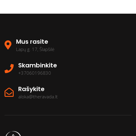
Mus rasite
Lapų g. 17, Šlapšilė
Skambinkite
+37060196830
Rašykite
aloka@theravada.lt