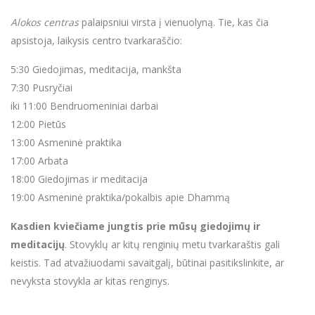
Alokos centras
palaipsniui virsta į vienuolyną. Tie, kas čia
apsistoja, laikysis centro tvarkaraščio:
5:30 Giedojimas, meditacija, mankšta
7:30 Pusryčiai
iki 11:00 Bendruomeniniai darbai
12:00 Pietūs
13:00 Asmeninė praktika
17:00 Arbata
18:00 Giedojimas ir meditacija
19:00 Asmeninė praktika/pokalbis apie Dhammą
Kasdien kviečiame jungtis prie mūsų giedojimų ir
meditacijų
. Stovyklų ar kitų renginių metu tvarkaraštis gali
keistis. Tad atvažiuodami savaitgalį, būtinai pasitikslinkite, ar
nevyksta stovykla ar kitas renginys.