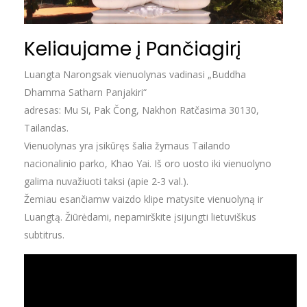
Keliaujame į Pančiagirį
Luangta Narongsak vienuolynas vadinasi „Buddha
Dhamma Satharn Panjakiri“
adresas: Mu Si, Pak Čong, Nakhon Ratčasima 30130,
Tailandas.
Vienuolynas yra įsikūręs šalia žymaus Tailando
nacionalinio parko, Khao Yai. Iš oro uosto iki vienuolyno
galima nuvažiuoti taksi (apie 2-3 val.).
Žemiau esančiamw vaizdo klipe matysite vienuolyną ir
Luangtą. Žiūrėdami, nepamirškite įsijungti lietuviškus
subtitrus.