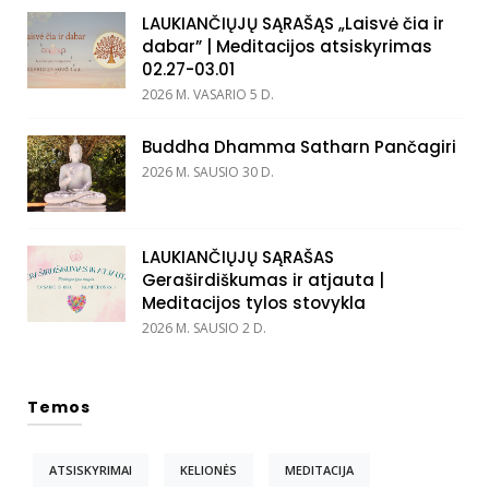
LAUKIANČIŲJŲ SĄRAŠĄS „Laisvė čia ir
dabar” | Meditacijos atsiskyrimas
02.27-03.01
2026 M. VASARIO 5 D.
Buddha Dhamma Satharn Pančagiri
2026 M. SAUSIO 30 D.
LAUKIANČIŲJŲ SĄRAŠAS
Geraširdiškumas ir atjauta |
Meditacijos tylos stovykla
2026 M. SAUSIO 2 D.
Temos
ATSISKYRIMAI
KELIONĖS
MEDITACIJA