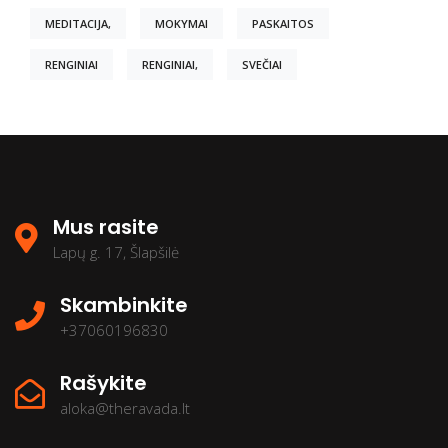
MEDITACIJA,
MOKYMAI
PASKAITOS
RENGINIAI
RENGINIAI,
SVEČIAI
Mus rasite
Lapų g. 17, Šlapšilė
Skambinkite
+37060196830
Rašykite
aloka@theravada.lt