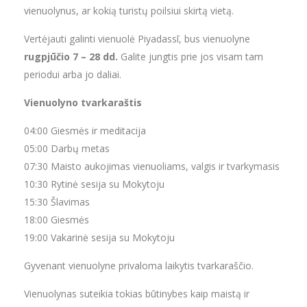
vienuolynus, ar kokią turistų poilsiui skirtą vietą.
Vertėjauti galinti vienuolė Piyadassī, bus vienuolyne
rugpjūčio 7 – 28 dd.
Galite jungtis prie jos visam tam
periodui arba jo daliai.
Vienuolyno tvarkaraštis
04:00 Giesmės ir meditacija
05:00 Darbų metas
07:30 Maisto aukojimas vienuoliams, valgis ir tvarkymasis
10:30 Rytinė sesija su Mokytoju
15:30 Šlavimas
18:00 Giesmės
19:00 Vakarinė sesija su Mokytoju
Gyvenant vienuolyne privaloma laikytis tvarkaraščio.
Vienuolynas suteikia tokias būtinybes kaip maistą ir