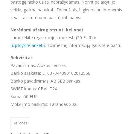
pastogę nieko už tai neprašydamas. Norint palaikyti jo
veikla, galima paaukoti. Drabužiais, higienos priemonėmis
ir vaistais turėtume pasirūpinti patys.
Norėdami užsiregistruoti kelionei
sumokėkite registracijos mokėstį (50 EUR) ir
užpildykite anketą
. Tolimesnę informaciją gausite e-paštu.
Rekvizitai:
Pavadinimas: Alokos centras
Banko sąskaita: LT037044090102012566
Banko pavadinimas: AB SEB bankas
SWIFT kodas: CBVILT2X
Suma: 50 EUR
Mokėjimo paskirtis: Tailandas 2026
kelionės