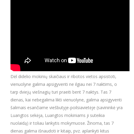
Dėl didelio mokinių skaičiaus ir ribotos vietos apsistoti,
vienuolyne galima apsigyventi ne ilgiau nei 7 naktims, o
tarp dviejų viešnagių turi praeiti bent 7 naktys. Tas 7
dienas, kai nebegalima likti vienuolyne, galima apsigyventi
šalimais esančiame viešbutyje-poilsiavietėje (savininkė yra
Luangtos sekėja, Luangtos mokiniams ji suteikia
nuolaidą) ir toliau lankytis mokymuose. Žinoma, tas 7
dienas galima išnaudoti ir kitaip, pvz. aplankyti kitus