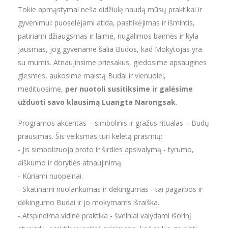
Tokie apmąstymai neša didžiulę naudą mūsų praktikai ir
gyvenimui: puoselėjami atida, pasitikėjimas ir išmintis,
patiriami džiaugsmas ir laimė, nugalimos baimės ir kyla
jausmas, jog gyvename šalia Budos, kad Mokytojas yra
su mumis. Atnaujinsime priesakus, giedosime apsaugines
giesmes, aukosime maistą Budai ir vienuolei,
medituosime,
per nuotoli susitiksime ir galėsime
užduoti savo klausimą Luangta Narongsak
.
Programos akcentas – simbolinis ir gražus ritualas – Budų
prausimas. Šis veiksmas turi keletą prasmių:
- Jis simbolizuoja proto ir širdies apsivalymą - tyrumo,
aiškumo ir dorybės atnaujinimą.
- Kūriami nuopelnai.
- Skatinami nuolankumas ir dėkingumas - tai pagarbos ir
dėkingumo Budai ir jo mokymams išraiška.
- Atspindima vidinė praktika - švelniai valydami išorinį