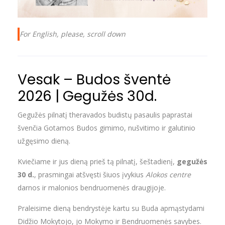
For English, please, scroll down
Vesak – Budos šventė
2026 | Gegužės 30d.
Gegužės pilnatį theravados budistų pasaulis paprastai
švenčia Gotamos Budos gimimo, nušvitimo ir galutinio
užgęsimo dieną.
Kviečiame ir jus dieną prieš tą pilnatį, šeštadienį,
gegužės
30 d.
, prasmingai atšvęsti šiuos įvykius
Alokos centre
darnos ir malonios bendruomenės draugijoje.
Praleisime dieną bendrystėje kartu su Buda apmąstydami
Didžio Mokytojo, jo Mokymo ir Bendruomenės savybes.