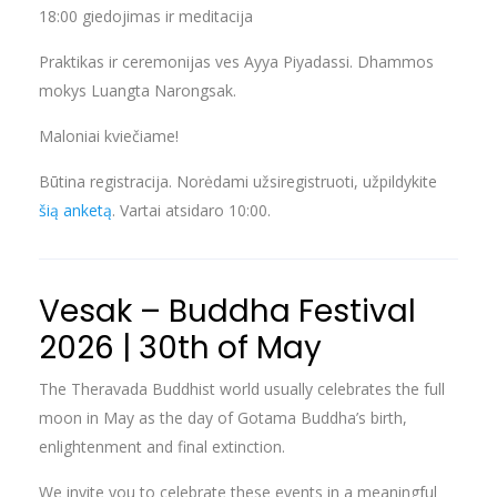
18:00 giedojimas ir meditacija
Praktikas ir ceremonijas ves Ayya Piyadassi. Dhammos
mokys Luangta Narongsak.
Maloniai kviečiame!
Būtina registracija. Norėdami užsiregistruoti, užpildykite
šią anketą
. Vartai atsidaro 10:00.
Vesak – Buddha Festival
2026 | 30th of May
The Theravada Buddhist world usually celebrates the full
moon in May as the day of Gotama Buddha’s birth,
enlightenment and final extinction.
We invite you to celebrate these events in a meaningful