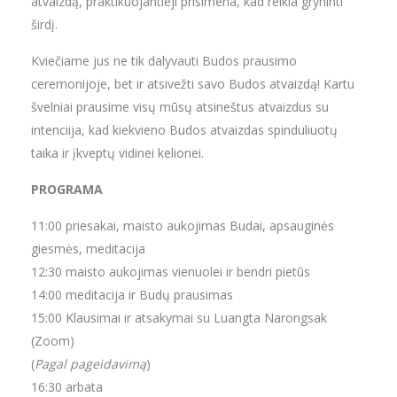
atvaizdą, praktikuojantieji prisimena, kad reikia gryninti
širdį.
Kviečiame jus ne tik dalyvauti Budos prausimo
ceremonijoje, bet ir atsivežti savo Budos atvaizdą! Kartu
švelniai prausime visų mūsų atsineštus atvaizdus su
intenciija, kad kiekvieno Budos atvaizdas spinduliuotų
taika ir įkveptų vidinei kelionei.
PROGRAMA
11:00 priesakai, maisto aukojimas Budai, apsauginės
giesmės, meditacija
12:30 maisto aukojimas vienuolei ir bendri pietūs
14:00 meditacija ir Budų prausimas
15:00 Klausimai ir atsakymai su Luangta Narongsak
(Zoom)
(
Pagal pageidavimą
)
16:30 arbata