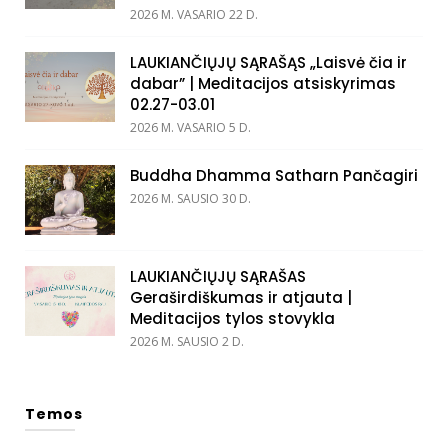
2026 M. VASARIO 22 D.
LAUKIANČIŲJŲ SĄRAŠĄS „Laisvė čia ir
dabar” | Meditacijos atsiskyrimas
02.27-03.01
2026 M. VASARIO 5 D.
Buddha Dhamma Satharn Pančagiri
2026 M. SAUSIO 30 D.
LAUKIANČIŲJŲ SĄRAŠAS
Geraširdiškumas ir atjauta |
Meditacijos tylos stovykla
2026 M. SAUSIO 2 D.
Temos