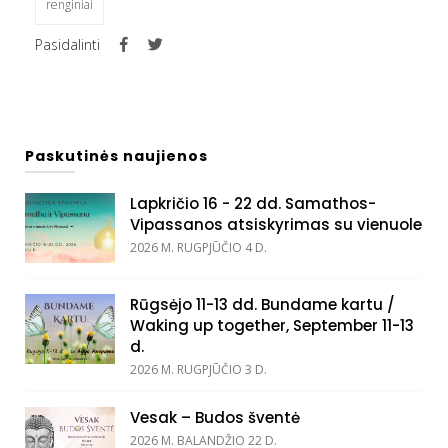
renginiai
Pasidalinti
Paskutinės naujienos
Lapkričio 16 - 22 dd. Samathos-
Vipassanos atsiskyrimas su vienuole
2026 M. RUGPJŪČIO 4 D.
Rūgsėjo 11-13 dd. Bundame kartu /
Waking up together, September 11-13
d.
2026 M. RUGPJŪČIO 3 D.
Vesak – Budos šventė
2026 M. BALANDŽIO 22 D.