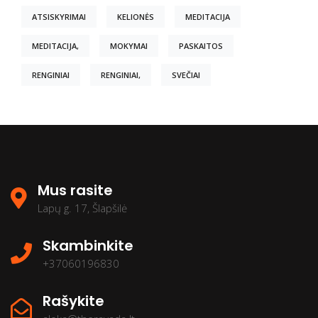
ATSISKYRIMAI
KELIONĖS
MEDITACIJA
MEDITACIJA,
MOKYMAI
PASKAITOS
RENGINIAI
RENGINIAI,
SVEČIAI
Mus rasite
Lapų g. 17, Šlapšilė
Skambinkite
+37060196830
Rašykite