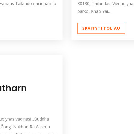
a žymaus Tailando nacionalinio
30130, Tailandas. Vienuolynas
parko, Khao Yai....
SKAITYTI TOLIAU
tharn
nuolynas vadinasi „Buddha
k Čong, Nakhon Ratčasima