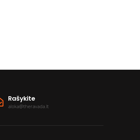
Rašykite
aloka@theravada.lt