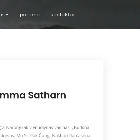
as
parama
kontaktai
amma Satharn
ngta Narongsak vienuolynas vadinasi „Buddha
adresas: Mu Si, Pak Čong, Nakhon Ratčasima