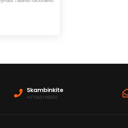
a žymaus Tailando nacionalinio
Skambinkite
+37060196830