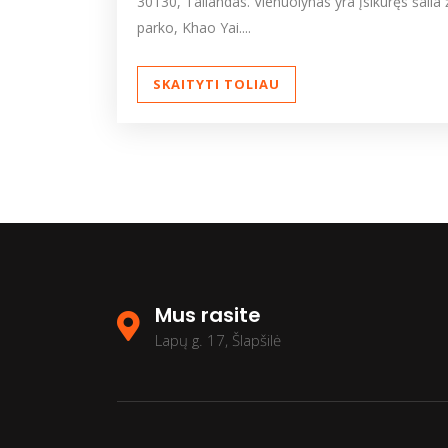
30130, Tailandas. Vienuolynas yra įsikūręs šali
parko, Khao Yai....
SKAITYTI TOLIAU
Mus rasite
Lapų g. 17, Šlapšilė