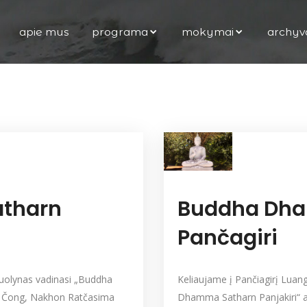
apie mus
programa
mokymai
archyv
tharn
Buddha Dh
Pančagiri
nuolynas vadinasi „Buddha
Keliaujame į Pančiagirį Lua
k Čong, Nakhon Ratčasima
Dhamma Satharn Panjakiri“ 