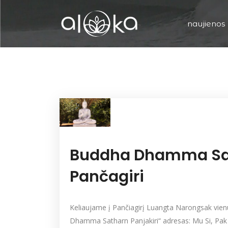
naujienos
Buddha Dhamma Sa
Pančagiri
Keliaujame į Pančiagirį Luangta Narongsak vie
Dhamma Satharn Panjakiri“ adresas: Mu Si, Pa