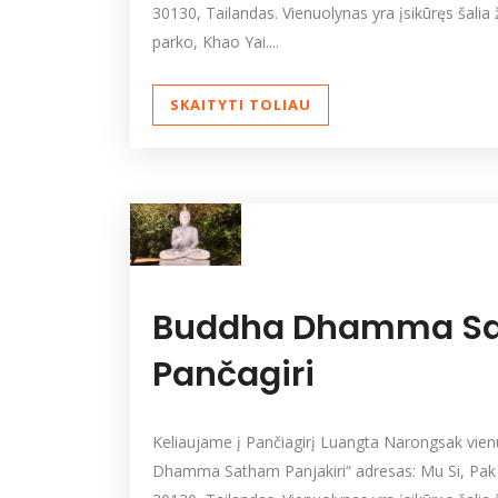
30130, Tailandas. Vienuolynas yra įsikūręs šali
parko, Khao Yai....
SKAITYTI TOLIAU
Buddha Dhamma Sa
Pančagiri
Keliaujame į Pančiagirį Luangta Narongsak vie
Dhamma Satharn Panjakiri“ adresas: Mu Si, Pa