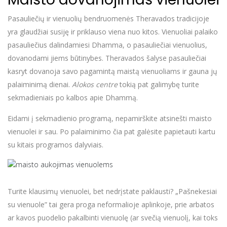
Pasauliečių ir vienuolių bendruomenės Theravados tradicijoje
yra glaudžiai susiję ir priklauso viena nuo kitos. Vienuoliai palaiko
pasauliečius dalindamiesi Dhamma, o pasauliečiai vienuolius,
dovanodami jiems būtinybes. Theravados šalyse pasauliečiai
kasryt dovanoja savo pagamintą maistą vienuoliams ir gauna jų
palaiminimą dienai.
Alokos centre
tokią pat galimybę turite
sekmadieniais po kalbos apie Dhammą.
Eidami į sekmadienio programą, nepamirškite atsinešti maisto
vienuolei ir sau. Po palaiminimo čia pat galėsite papietauti kartu
su kitais programos dalyviais.
Turite klausimų vienuolei, bet nedrįstate paklausti? „Pašnekesiai
su vienuole” tai gera proga neformalioje aplinkoje, prie arbatos
ar kavos puodelio pakalbinti vienuolę (ar svečią vienuolį, kai toks