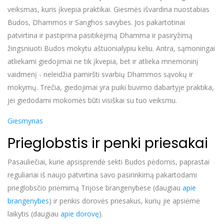
veiksmas, kuris įkvepia praktikai. Giesmės išvardina nuostabias
Budos, Dhammos ir Sanghos savybes. Jos pakartotinai
patvirtina ir pastiprina pasitikėjimą Dhamma ir pasiryžimą
žingsniuoti Budos mokytu aštuonialypiu keliu. Antra, sąmoningai
atliekami giedojimai ne tik įkvepia, bet ir atlieka mnemoninį
vaidmenį - neleidžia pamiršti svarbių Dhammos sąvokų ir
mokymų. Trečia, giedojimai yra puiki buvimo dabartyje praktika,
jei giedodami mokomės būti visiškai su tuo veiksmu.
Giesmynas
Prieglobstis ir penki priesakai
Pasauliečiai, kurie apsisprendė sekti Budos pėdomis, paprastai
reguliariai iš naujo patvirtina savo pasirinkimą pakartodami
prieglobsčio priėmimą Trijose brangenybėse (daugiau
apie
brangenybes
) ir penkis dorovės priesakus, kurių jie apsiėmė
laikytis (daugiau
apie dorovę
).