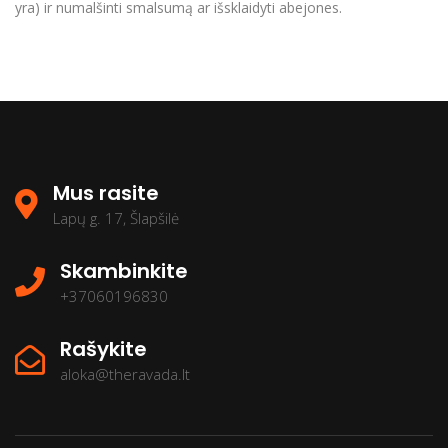
yra) ir numalšinti smalsumą ar išsklaidyti abejones.
Mus rasite
Lapų g. 17, Šlapšilė
Skambinkite
+37060196830
Rašykite
aloka@theravada.lt