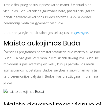
Tradiciškai prieglobstis ir priesakai priimami iš vienuolio ar
vienuolės. Bet, kai tokios galimybės nėra, pasauliečiai gali tai
daryti ir savarankiškai prieš Budos atvaizdą.
Alokos centre
ceremoniją veda čia gyvenanti vienuolė.
Ceremonija vyksta pali kalba. Jos tekstą rasite
giesmyne
.
Maisto aukojimas Budai
Šventinės programos paprastai prasideda nuo maisto aukojimo
Budai. Tai yra graži ceremonija išreiškianti dėkingumą Budai už
mokymus ir pasišventimą eiti keliu, kurį jis parodė. Jos metu
apmąstomos nuostabios Budos savybės ir sutvirtinamas ryšis
tarp ceremonijos dalyvių ir Budos, kas pradžiugina ir nuramina
protą.
Maisto dovanojimas vienuolei